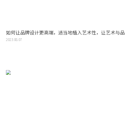
如何让品牌设计更高端，适当地植入艺术性，让艺术与品
牌logo和VI设计结合
2023.08.07