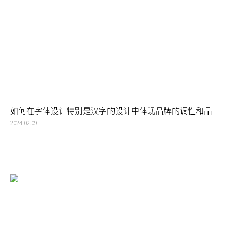
如何在字体设计特别是汉字的设计中体现品牌的调性和品
牌定位，让品牌的精神理念深入人心？
2024.02.09