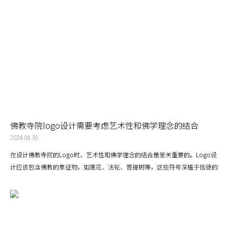
佛教寺院logo设计需要考虑艺术性和佛学理念的结合
2024.04.30
在设计佛教寺院的Logo时，艺术性和佛学理念的结合是至关重要的。Logo设
计应该包含佛教的象征物，如莲花、法轮、菩提树等，这些符号深植于信徒的
心中，能够迅速传达佛教的精神和核心教义，如缘起、中道、四圣谛等，通过
设计的方式使观者能够感受到佛教的哲学思想。