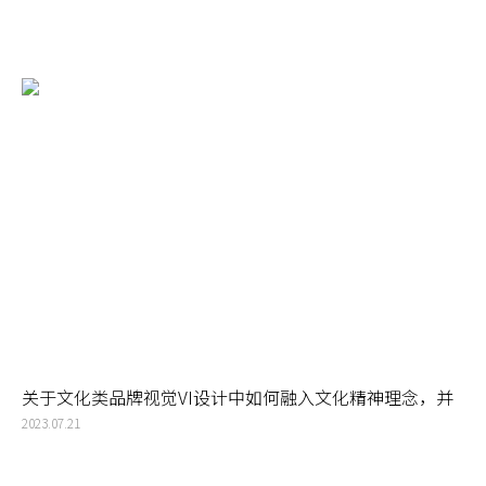
关于文化类品牌视觉VI设计中如何融入文化精神理念，并
在赋予图形化的视觉形象表达
2023.07.21