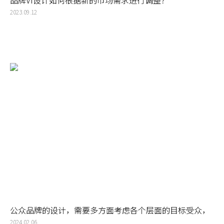
2023.09.12
公众品牌的设计，需要多方面考虑各个层面的目标受众，
从设计出被广大受众喜爱的品牌VI形象
2024.02.06