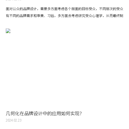
面对公众的品牌设计，需要多方面考虑各个层面的目标受众，不同层次的受众
有不同的品牌需求和审美、习俗，多方面去考虑研究受众心理学，从而最终制
定和设计能够被广大受众所接受和喜爱的品牌VI设计形象。
几何化在品牌设计中的应用如何实现？
2024.02.23