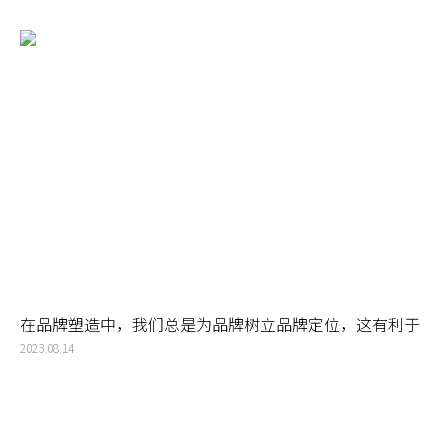
性，并且丰富品牌的故事内涵。
在品牌塑造中，我们总是为品牌树立品牌定位，这有利于
提出明确的品牌概念，进而进一步打造有影响力的品牌
2023.08.14