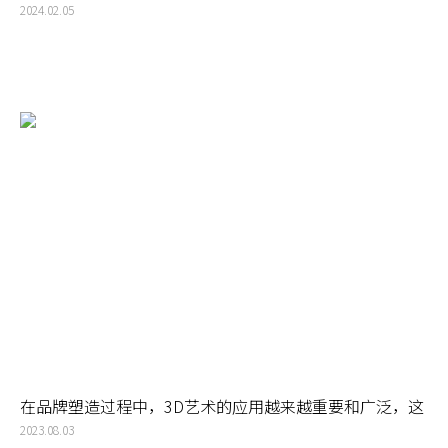
的效果
2024.02.05
在品牌塑造过程中，3D艺术的应用越来越重要和广泛，这
是一种新的突破，为品牌的视觉设计带来更多的可能性
2023.08.03