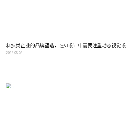
科技类企业的品牌塑造，在VI设计中需要注重动态视觉设
计的应用
2023.08.05