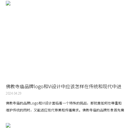
佛教寺庙品牌logo和Vi设计中应该怎样在传统和现代中进
行取舍？
2024.04.29
佛教寺庙的品牌Logo和VI设计面临着一个特殊的挑战，那就是如何在尊重和
维护传统的同时，又能适应现代审美和传播需求。佛教寺庙的品牌形象首先需
要尊重和体现佛教的传统和教义。这可能包括使用传统的佛教符号、色彩和图
案，以及反映佛教教义和理念的设计元素。例如，莲花是佛教的重要象征，可