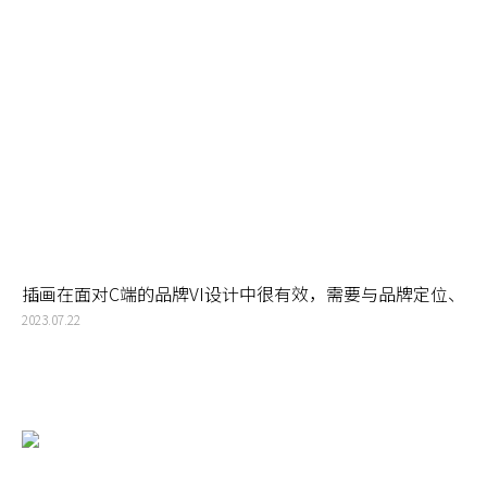
以在深圳Logo设计或深圳VI设计中得到体现。
插画在面对C端的品牌VI设计中很有效，需要与品牌定位、
品牌战略有更紧密的关联才能真正打动消费者
2023.07.22