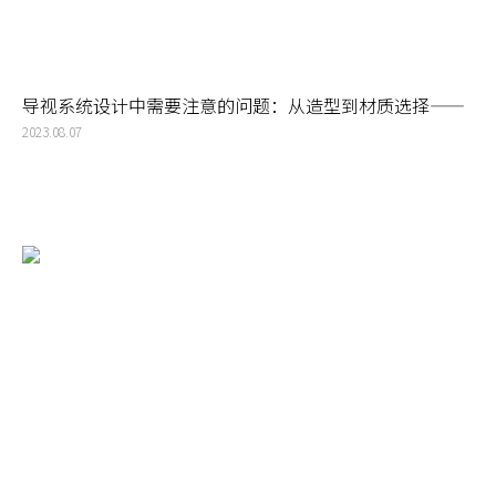
导视系统设计中需要注意的问题：从造型到材质选择——
怎样让标牌设计与园区环境更谐调
2023.08.07