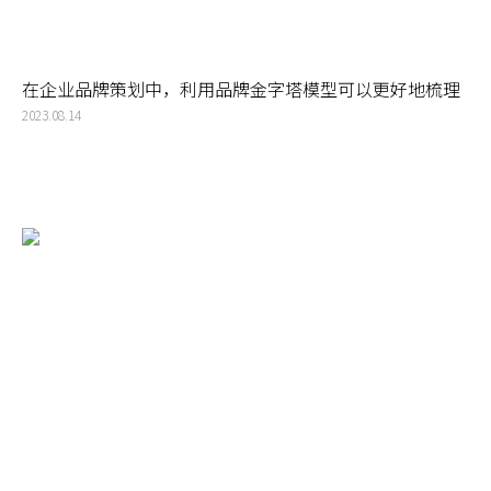
在企业品牌策划中，利用品牌金字塔模型可以更好地梳理
品牌脉络，为企业注入精神力量
2023.08.14