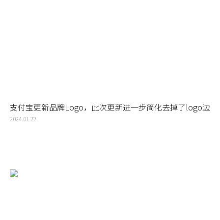
支付宝更新品牌Logo，此次更新进一步简化去掉了logo边
框
2024.01.22