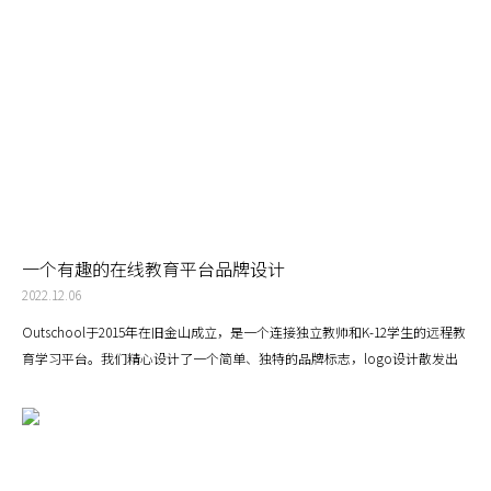
一个有趣的在线教育平台品牌设计
2022.12.06
Outschool于2015年在旧金山成立，是一个连接独立教师和K-12学生的远程教
育学习平台。我们精心设计了一个简单、独特的品牌标志，logo设计散发出
一种灵活、好奇和有趣的精神，并暗示了Outschool提供的无穷无尽的学习机
会。