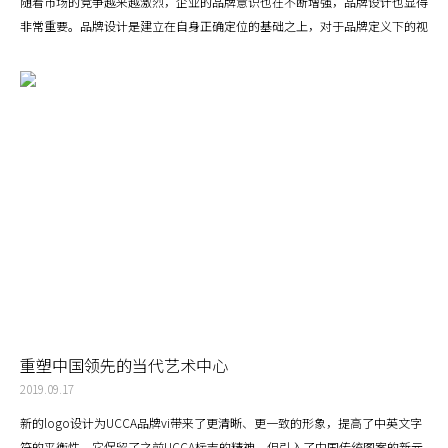
随着市场的竞争越来越激烈，企业的品牌意识也在不断增强，品牌设计也显得
非常重要。品牌设计是建立在自身正确定位的基础之上，对于品牌定义下的视
觉勾通，也是协助企业发展的形象实体，帮助企业把握好形象，这样可以使人
们正确的认知企业形象，对企业的长远发展有很大的意义。
重塑中国领先的当代艺术中心
2019.09.17
新的logo设计为UCCA品牌vi带来了更清晰、更一致的形象，提高了中英文字
符的平衡性。它保留了之前UCCA标志的精神，但引入了中国传统图案的新元