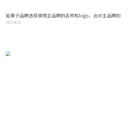
如果子品牌选择使用主品牌的名称和logo，会对主品牌的
声誉和认知度有什么影响吗？
2023.08.29