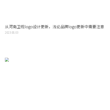
从河南卫视logo设计更新，浅论品牌logo更新中需要注意
的问题
2023.08.03