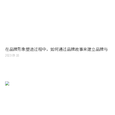
在品牌形象塑造过程中，如何通过品牌故事来建立品牌与
消费者之间的情感连接？
2023.09.18