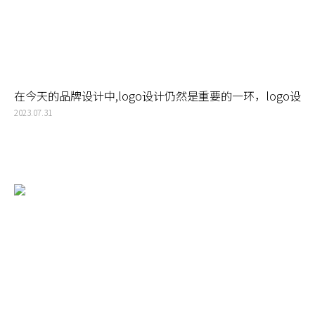
在今天的品牌设计中,logo设计仍然是重要的一环，logo设
计应如何体现品牌精神
2023.07.31