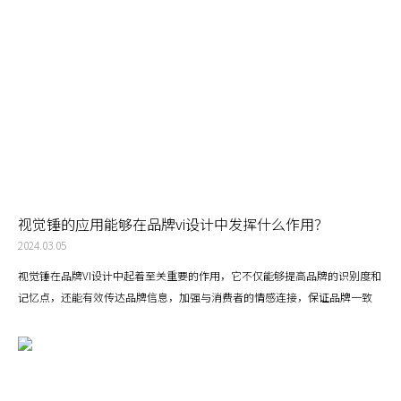
意造品牌设计通过历史、文化与艺术的巧妙嫁接，品牌VI设计不仅能够为品牌
赋能，提升品牌的文化价值和艺术气质，还能够在消费者心中建立深刻的情感
连接。
视觉锤的应用能够在品牌vi设计中发挥什么作用？
2024.03.05
视觉锤在品牌VI设计中起着至关重要的作用，它不仅能够提高品牌的识别度和
记忆点，还能有效传达品牌信息，加强与消费者的情感连接，保证品牌一致
性，并且丰富品牌的故事内涵。