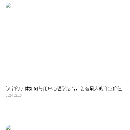
的视觉元素，帮助消费者快速识别并记住品牌。我们选择一个独特的元素：视
觉锤需要是独一无二的，与其他品牌区分开来。它可以是一个图形、一个颜
色、一个字体，甚至是一个特定的布局方式。这个元素需要能够代表品牌的核
心价值和理念。
汉字的字体如何与用户心理学结合，创造最大的商业价值
2024.02.10