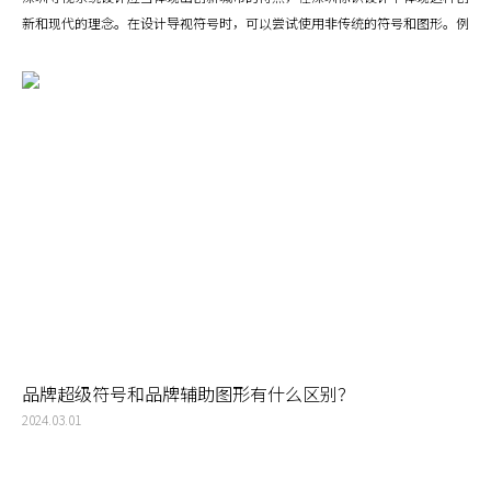
新和现代的理念。在设计导视符号时，可以尝试使用非传统的符号和图形。例
如，使用抽象的线条和形状来代表不同的功能区域，或者使用动态的符号来表
示移动的方向。这样的设计既能吸引用户的注意，又能传达出创新的理念。深
圳标识牌设计应该利用现代科技，如 AR（增强现实）和 VR（虚拟现实）技
术，来增强导视系统的互动性和用户体验。例如，用户可以通过手机扫描 QR
码或使用专门的 App 来获取导视信息，或者通过 AR 技术来看到虚拟的导视
标志和路线。
品牌超级符号和品牌辅助图形有什么区别？
2024.03.01