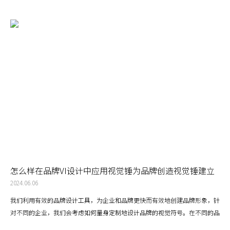
怎么样在品牌VI设计中应用视觉锤为品牌创造视觉锤建立
强大的品牌形象
2024.06.06
我们利用有效的品牌设计工具，为企业和品牌更快而有效地创建品牌形象，针
对不同的企业，我们会考虑如何量身定制地设计品牌的视觉符号。在不同的品
牌理念中，视觉锤是一种强大的品牌识别工具，它通过一个简单、独特且一致