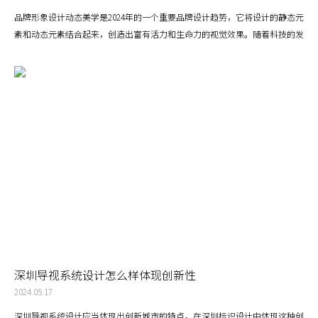
品牌形象设计动态美学是2024年的一个重要品牌设计趋势，它将设计的静态元
素和动态元素结合起来，创造出富有活力和生命力的视觉效果。随着科技的发
展和消费者需求的变化，品牌需要不断更新和优化其品牌形象和用户体验。动
态美学，作为一种灵活和创新的设计方法，可以帮助品牌快速适应和抓住市场
的变化。
深圳导视系统设计怎么样体现创新性
2024.05.17
深圳导视系统设计应当体现出创新城市的特点，在深圳标识设计中体现这种创