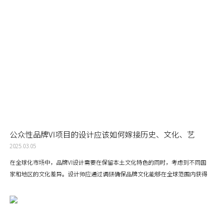
公众性品牌VI项目的设计应该如何嫁接历史、文化、艺
术，通过文化为品牌赋能？
2025.03.05
在全球化市场中，品牌VI设计需要在保留本土文化特色的同时，考虑到不同国
家和地区的文化差异。设计师应通过调研确保品牌文化能够在全球范围内获得
积极的回应。随着社交媒体和数字平台的普及，品牌的文化赋能也可以通过数
字化手段进行传播。通过互动性强的设计、线上活动或数字艺术作品，品牌能
够将其文化与艺术元素更广泛地传播给全球消费者。深圳知名VI设计公司山林