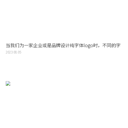
当我们为一家企业或是品牌设计纯字体logo时，不同的字
体完全代表了不同的品牌性格
2023.08.05