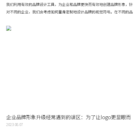
我们利用有效的品牌设计工具，为企业和品牌更快而有效地创建品牌形象，针
对不同的企业，我们会考虑如何量身定制地设计品牌的视觉符号。在不同的品
牌理念中，视觉锤是一种强大的品牌识别工具，它通过一个简单、独特且一致
的视觉元素，帮助消费者快速识别并记住品牌。我们选择一个独特的元素：视
觉锤需要是独一无二的，与其他品牌区分开来。它可以是一个图形、一个颜
色、一个字体，甚至是一个特定的布局方式。这个元素需要能够代表品牌的核
心价值和理念。
企业品牌形象升级经常遇到的误区：为了让logo更显眼而
加入过多的色彩
2023.08.07