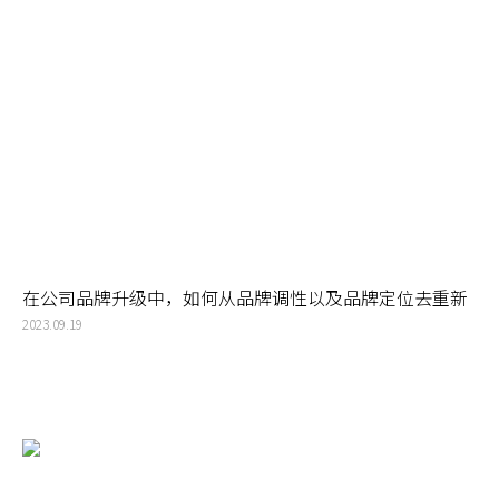
在公司品牌升级中，如何从品牌调性以及品牌定位去重新
定位字体的设计风格和细节？
2023.09.19