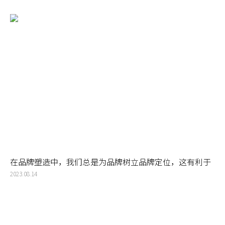
在品牌塑造中，我们总是为品牌树立品牌定位，这有利于
提出明确的品牌概念，进而进一步打造有影响力的品牌
2023.08.14