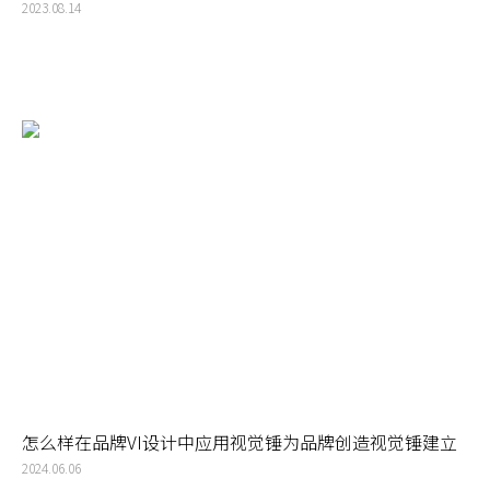
高品牌的辨识度和影响力
2023.08.14
怎么样在品牌VI设计中应用视觉锤为品牌创造视觉锤建立
强大的品牌形象
2024.06.06