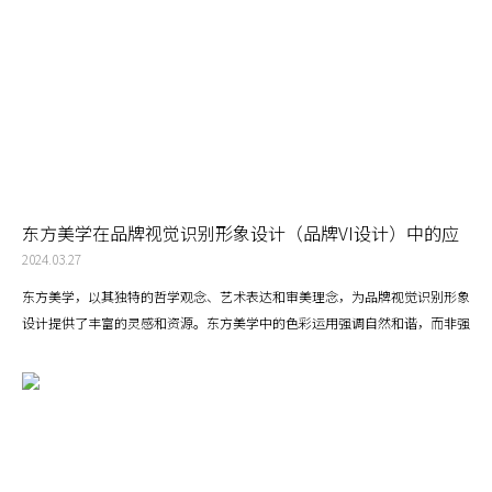
东方美学在品牌视觉识别形象设计（品牌VI设计）中的应
用研究
2024.03.27
东方美学，以其独特的哲学观念、艺术表达和审美理念，为品牌视觉识别形象
设计提供了丰富的灵感和资源。东方美学中的色彩运用强调自然和谐，而非强
烈的对比。例如，中国的五行理论中的五种颜色——青、红、黄、白、黑，可
以作为品牌色彩的参考，传达品牌的特性和价值。