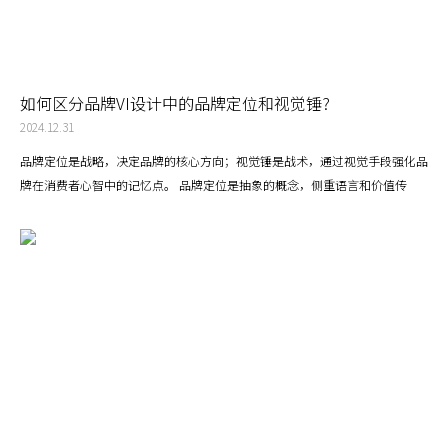
如何区分品牌VI设计中的品牌定位和视觉锤?
2024.12.31
品牌定位是战略，决定品牌的核心方向；视觉锤是战术，通过视觉手段强化品
牌在消费者心智中的记忆点。 品牌定位是抽象的概念，侧重语言和价值传
递；视觉锤是具象的符号，侧重视觉表达和记忆强化。 品牌定位是基础，先
定义品牌要讲什么故事和占据怎样的心智空间；视觉锤是辅助工具，帮助将品
牌定位具象化、传播化。