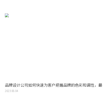
品牌设计公司如何快速为客户把握品牌的色彩和调性，最
大化塑造品牌的商业价值——让消费者喜欢
2023.08.04