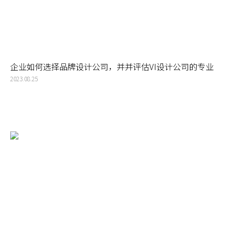
企业如何选择品牌设计公司，并并评估VI设计公司的专业
度和经验是否丰富？
2023.08.25