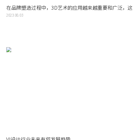
在品牌塑造过程中，3D艺术的应用越来越重要和广泛，这
是一种新的突破，为品牌的视觉设计带来更多的可能性
2023.08.03
VI设计行业未来有何发展趋势