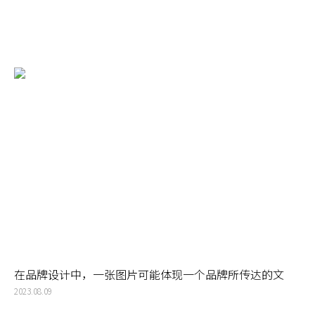
在品牌设计中，一张图片可能体现一个品牌所传达的文
化、情感和理念，品牌塑造设计中需要关注每一个细节
2023.08.09