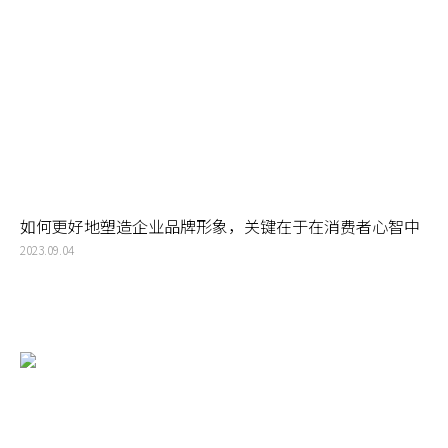
如何更好地塑造企业品牌形象，关键在于在消费者心智中
重新定位
2023.09.04