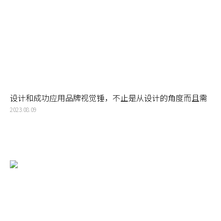
设计和成功应用品牌视觉锤，不止是从设计的角度而且需
要更多从消费者心理学的角度去考虑
2023.08.09