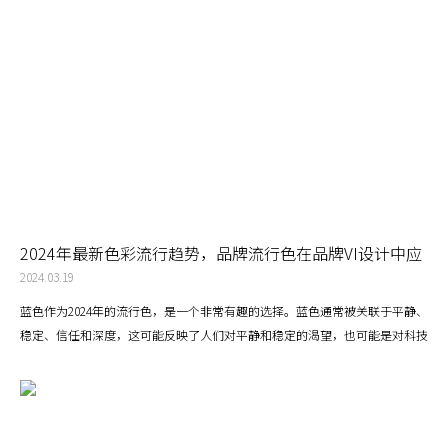
2024年最新色彩流行趋势，品牌流行色在品牌VI设计中应
该如何应用？
2024.03.19
蓝色作为2024年的流行色，是一个非常有趣的选择。蓝色通常被关联于平静、
稳定、信任和深度，这可能反映了人们对平静和稳定的渴望，也可能是对科技
和未来的象征。