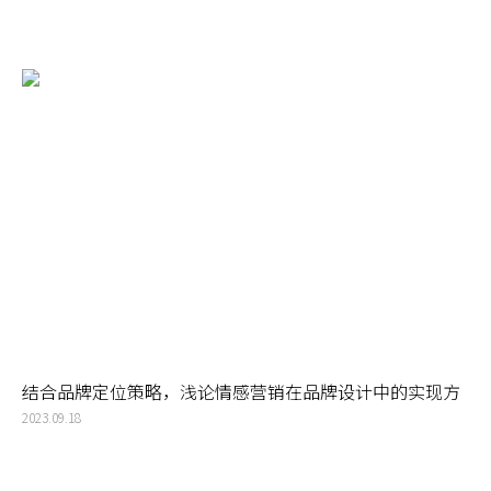
结合品牌定位策略，浅论情感营销在品牌设计中的实现方
法
2023.09.18