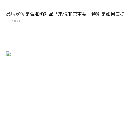
品牌定位是否准确对品牌来说非常重要，特别是如何去提
出和建立新的分支品类
2023.08.11