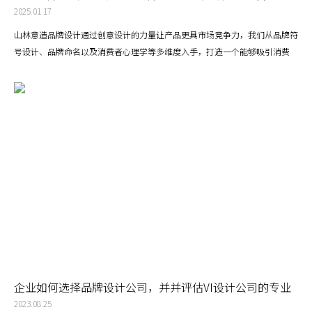
2025.01.17
山林意造品牌设计通过创意设计的力量让产品更具市场竞争力，我们从品牌符
号设计、品牌命名以及消费者心理学等多维度入手，打造一个能够吸引消费
者、传递价值并建立信任的完整品牌形象。深圳品牌设计不仅仅是视觉层面的
工作，而是产品市场化的重要工具。公司vi设计通过精准的品牌符号设计、直
击消费者心理的品牌命名，以及对情感与需求的洞察，品牌能够成功地提升产
品在市场中的吸引力，实现从认知到购买的转化。
企业如何选择品牌设计公司，并并评估VI设计公司的专业
度和经验是否丰富？
2023.08.25