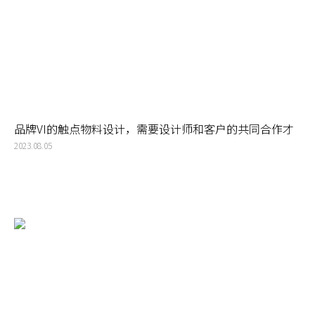
品牌VI的触点物料设计，需要设计师和客户的共同合作才
能真正做好
2023.08.05