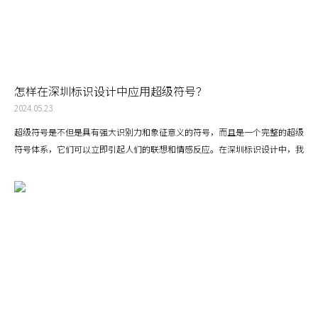
怎样在深圳标识设计中应用超级符号？
2024.05.23
超级符号是不但是具有强大识别力和象征意义的符号，而且是一个完整的超级
符号体系，它们可以立即引起人们的联想和情感反应。在深圳标识设计中，我
们可以在标识的造型和色彩中使用超级符号，让目标用户直接体验和使用符
号，它是可以观看、引导、使用、触摸的符号，符号设计在与用户的互动中得
以传播品牌超级符号的理念。