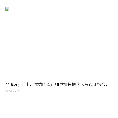
品牌Vi设计中，优秀的设计师更擅长把艺术与设计结合，
打造高端的品牌形象
2023.08.14