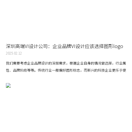
深圳高端VI设计公司：企业品牌VI设计应该选择图形logo
还是字体logo？
2025.02.12
我们需要考虑企业品牌设计的深层需求，根据企业自身的情况做选择，行业属
性、品牌阶段等等。传统行业一般偏好图形标志，而新兴的科技企业更乐于使
用纯英文字体logo。此外，品牌发展阶段可能影响选择，初创企业需要一个
更有视觉冲击力的图形logo设计，而成熟的知名企业会选择简化图形logo甚
至摒弃图形只采用纯英文字体logo。