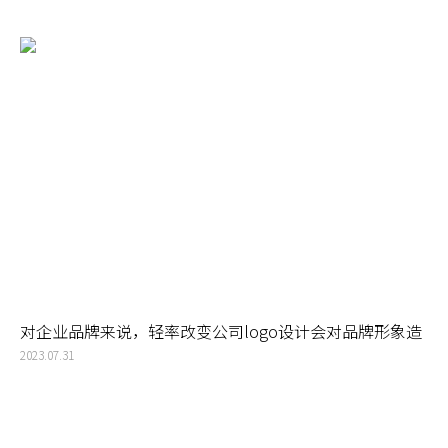
对企业品牌来说，轻率改变公司logo设计会对品牌形象造
成伤害和损失
2023.07.31