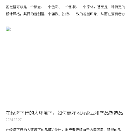
视觉锤可以是一个标志、一个色彩、一个形状、一个字体，甚至是一种特定的
设计风格。其目的是创建一个强烈、独特、一致的视觉印象，从而在消费者心
中建立品牌的识别度和影响力。
在经济下行的大环境下，如何更好地为企业和产品塑造品
牌形象？
2024.12.27
在经济下行的大环境下的品牌VI设计，消费者更倾向于选择可靠、稳健的品