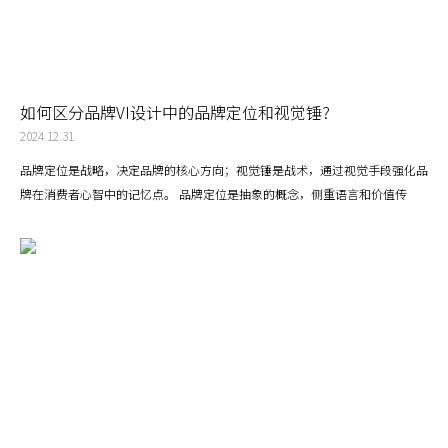
如何区分品牌VI设计中的品牌定位和视觉锤?
2024.12.31
品牌定位是战略，决定品牌的核心方向；视觉锤是战术，通过视觉手段强化品
牌在消费者心智中的记忆点。 品牌定位是抽象的概念，侧重语言和价值传
递；视觉锤是具象的符号，侧重视觉表达和记忆强化。 品牌定位是基础，先
定义品牌要讲什么故事和占据怎样的心智空间；视觉锤是辅助工具，帮助将品
牌定位具象化、传播化。