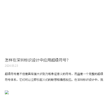
怎样在深圳标识设计中应用超级符号？
2024.05.23
超级符号是不但是具有强大识别力和象征意义的符号，而且是一个完整的超级
符号体系，它们可以立即引起人们的联想和情感反应。在深圳标识设计中，我
们可以在标识的造型和色彩中使用超级符号，让目标用户直接体验和使用符
号，它是可以观看、引导、使用、触摸的符号，符号设计在与用户的互动中得
以传播品牌超级符号的理念。