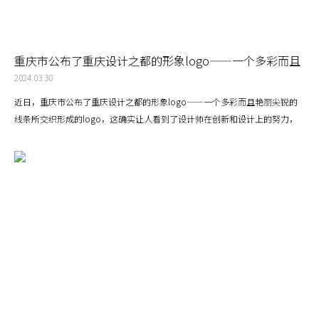
重庆市公布了重庆设计之都的形象logo——一个多彩而且
艳丽尖锐的线条所交织形成的logo
2024.03.30
近日，重庆市公布了重庆设计之都的形象logo——一个多彩而且艳丽尖锐的
线条所交织形成的logo，这确实让人看到了设计师在创新和设计上的努力，
但同时也让人感受到重庆设计之都对自身的不自信，这是一种过日而缺乏美感
的表现形式，但是当相比其它的参赛logo，这个最终选用的logo仍然是最好
的选择。