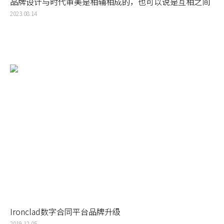
品牌设计与时代审美是相辅相成的，也可以说是互相之间
有一种螺旋上升促进关系
2023.08.14
Ironclad数字合同平台品牌升级
2019.12.05