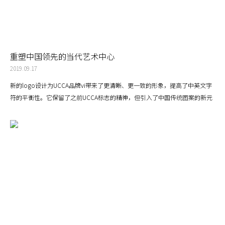
重塑中国领先的当代艺术中心
2019.09.17
新的logo设计为UCCA品牌vi带来了更清晰、更一致的形象，提高了中英文字
符的平衡性。它保留了之前UCCA标志的精神，但引入了中国传统图案的新元
素。