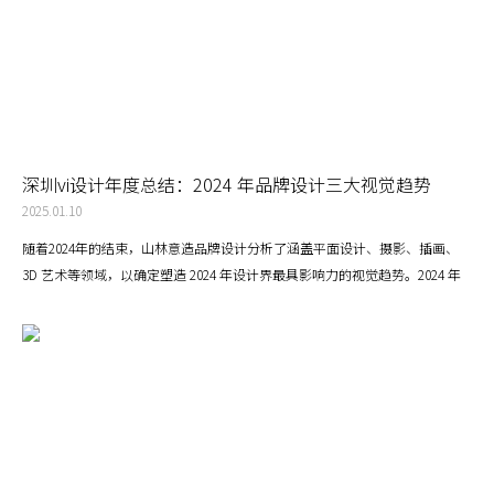
深圳vi设计年度总结：2024 年品牌设计三大视觉趋势
2025.01.10
随着2024年的结束，山林意造品牌设计分析了涵盖平面设计、摄影、插画、
3D 艺术等领域，以确定塑造 2024 年设计界最具影响力的视觉趋势。2024 年
以来，电光粉成为一种主流色彩趋势，以其大胆而令人振奋的存在吸引了设计
师和消费者。这种鲜艳的色调经常用于品牌和包装设计以及插画，以吸引消费
者的眼球。电光粉象征着大胆和自信，散发出年轻、叛逆的精神。