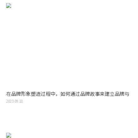
在品牌形象塑造过程中，如何通过品牌故事来建立品牌与
消费者之间的情感连接？
2023.09.18