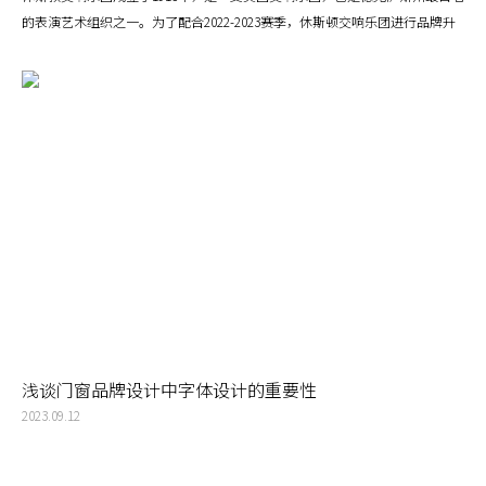
的表演艺术组织之一。为了配合2022-2023赛季，休斯顿交响乐团进行品牌升
级设计，引入了一个全新的品牌logo设计，由德克萨斯州奥斯汀市的FODA设
计。
浅谈门窗品牌设计中字体设计的重要性
2023.09.12