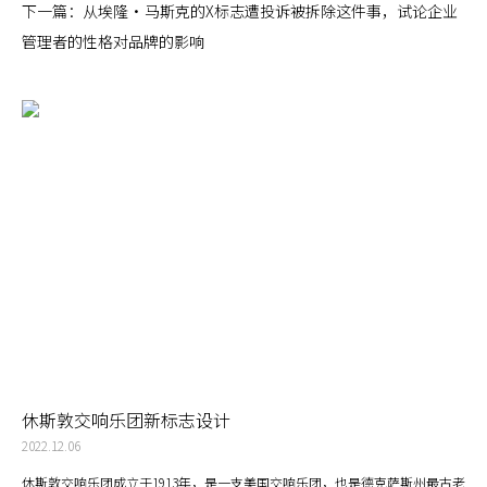
下一篇：
从埃隆·马斯克的X标志遭投诉被拆除这件事，试论企业
管理者的性格对品牌的影响
休斯敦交响乐团新标志设计
2022.12.06
休斯敦交响乐团成立于1913年，是一支美国交响乐团，也是德克萨斯州最古老