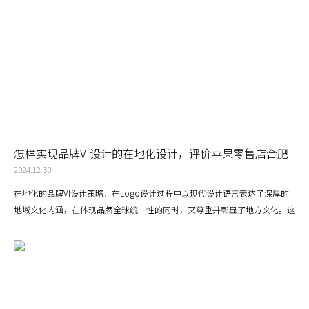
怎样实现品牌VI设计的在地化设计，评价苹果零售店合肥
店的logo设计的在地化品牌设计
2024.12.30
在地化的品牌VI设计策略，在Logo设计过程中以现代设计语言表达了深厚的
地域文化内涵，在体现品牌全球统一性的同时，又尊重并彰显了地方文化。这
种设计方式不仅拉近了品牌与本地消费者的距离，也为国际品牌如何实现“在
地化设计”提供了成功范例。