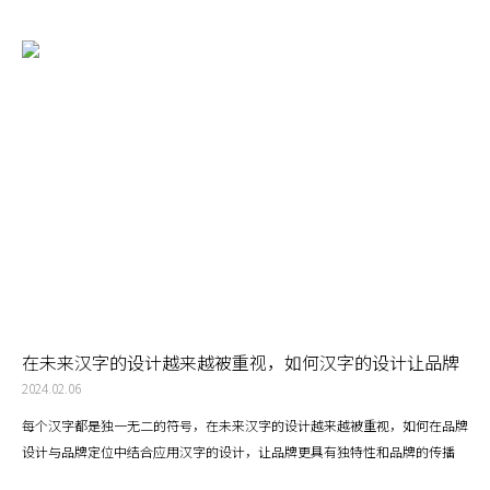
在未来汉字的设计越来越被重视，如何汉字的设计让品牌
更具有独特性和品牌的传播力
2024.02.06
每个汉字都是独一无二的符号，在未来汉字的设计越来越被重视，如何在品牌
设计与品牌定位中结合应用汉字的设计，让品牌更具有独特性和品牌的传播
力。