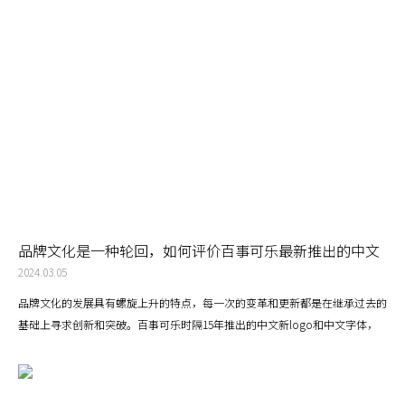
品牌文化是一种轮回，如何评价百事可乐最新推出的中文
新logo和中文字体？
2024.03.05
品牌文化的发展具有螺旋上升的特点，每一次的变革和更新都是在继承过去的
基础上寻求创新和突破。百事可乐时隔15年推出的中文新logo和中文字体，
这是一个有趣的变化。