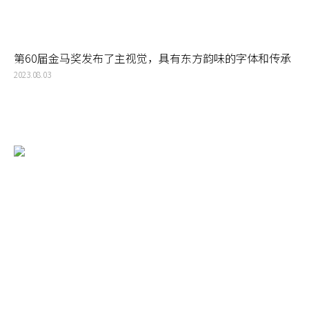
第60届金马奖发布了主视觉，具有东方韵味的字体和传承
的马头标志，从中可以看到一个品牌的传承和创生
2023.08.03