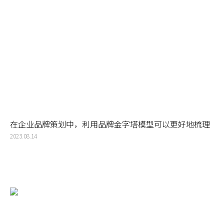
在企业品牌策划中，利用品牌金字塔模型可以更好地梳理
品牌脉络，为企业注入精神力量
2023.08.14