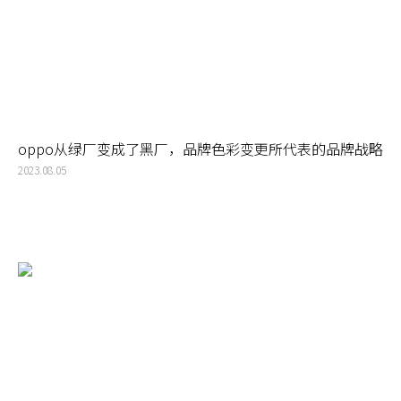
oppo从绿厂变成了黑厂，品牌色彩变更所代表的品牌战略
调整
2023.08.05