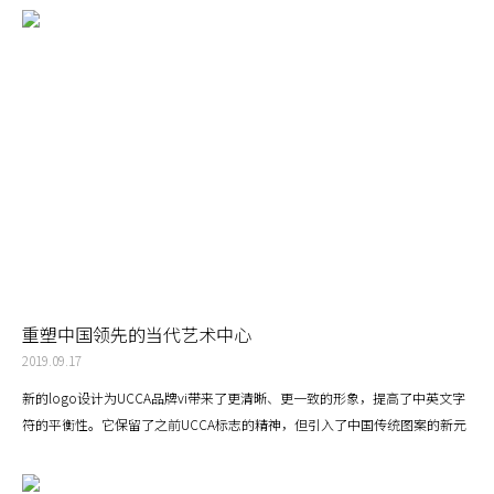
Apple Store不仅仅是一个卖苹果产品的地方，更是一个与当地文化深度融合
的体验空间。
重塑中国领先的当代艺术中心
2019.09.17
新的logo设计为UCCA品牌vi带来了更清晰、更一致的形象，提高了中英文字
符的平衡性。它保留了之前UCCA标志的精神，但引入了中国传统图案的新元
素。