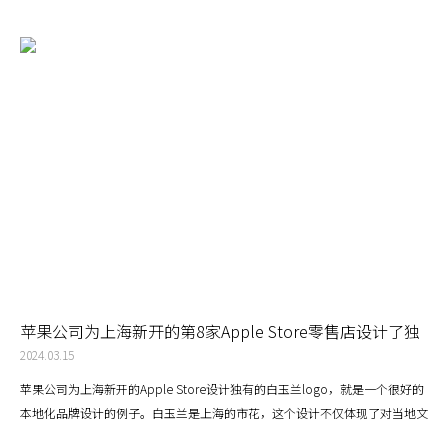
苹果公司为上海新开的第8家Apple Store零售店设计了独
有的白玉兰logo，这非常独特吸引人，这是品牌设计本地
2024.03.15
化的魅力
苹果公司为上海新开的Apple Store设计独有的白玉兰logo，就是一个很好的
本地化品牌设计的例子。白玉兰是上海的市花，这个设计不仅体现了对当地文
化的尊重和理解，也增强了消费者与品牌的连接。这种独特的本地化设计使得