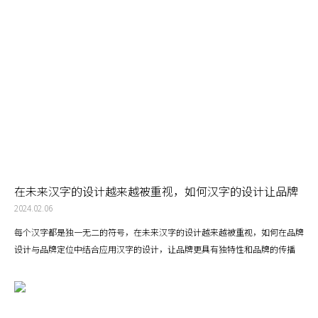
在未来汉字的设计越来越被重视，如何汉字的设计让品牌
更具有独特性和品牌的传播力
2024.02.06
每个汉字都是独一无二的符号，在未来汉字的设计越来越被重视，如何在品牌
设计与品牌定位中结合应用汉字的设计，让品牌更具有独特性和品牌的传播
力。