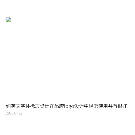
纯英文字体标志设计在品牌logo设计中经常使用并有很好
的效果，但是需要注意去区别不同的品牌需求
2023.07.22