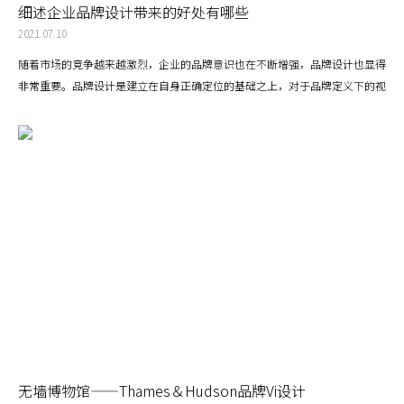
细述企业品牌设计带来的好处有哪些
2021.07.10
随着市场的竞争越来越激烈，企业的品牌意识也在不断增强，品牌设计也显得
非常重要。品牌设计是建立在自身正确定位的基础之上，对于品牌定义下的视
觉勾通，也是协助企业发展的形象实体，帮助企业把握好形象，这样可以使人
们正确的认知企业形象，对企业的长远发展有很大的意义。
无墙博物馆——​Thames＆Hudson品牌Vi设计