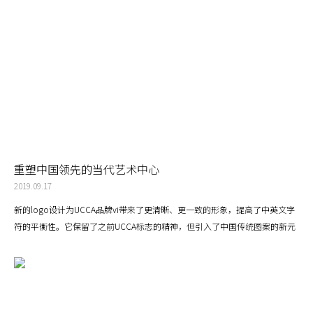
重塑中国领先的当代艺术中心
2019.09.17
新的logo设计为UCCA品牌vi带来了更清晰、更一致的形象，提高了中英文字
符的平衡性。它保留了之前UCCA标志的精神，但引入了中国传统图案的新元
素。