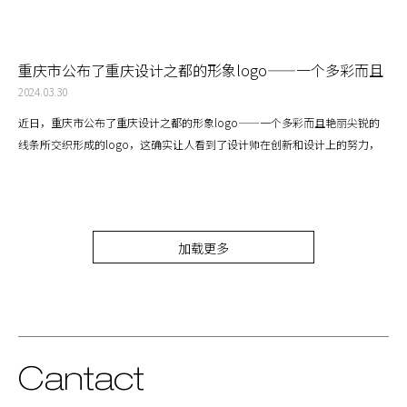
重庆市公布了重庆设计之都的形象logo——一个多彩而且
艳丽尖锐的线条所交织形成的logo
2024.03.30
近日，重庆市公布了重庆设计之都的形象logo——一个多彩而且艳丽尖锐的
线条所交织形成的logo，这确实让人看到了设计师在创新和设计上的努力，
但同时也让人感受到重庆设计之都对自身的不自信，这是一种过日而缺乏美感
的表现形式，但是当相比其它的参赛logo，这个最终选用的logo仍然是最好
的选择。
加载更多
Cantact