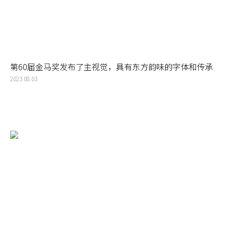
第60届金马奖发布了主视觉，具有东方韵味的字体和传承
的马头标志，从中可以看到一个品牌的传承和创生
2023.08.03